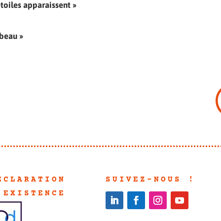
étoiles apparaissent »
 beau »
ÉCLARATION
SUIVEZ-NOUS !
'EXISTENC
E