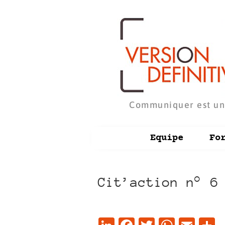
Communiquer est un
Equipe
Fo
Cit’action n° 6
LinkedIn
Facebook
Twitter
Whats
Ema
P