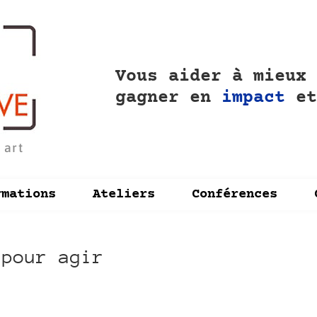
Vous aider à mieux
gagner en
impact
e
 art
rmations
Ateliers
Conférences
 pour agir
App
il
artager