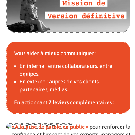
Vous aider à mieux communiquer :
En interne : entre collaborateurs, entre
équipes.
En externe : auprès de vos clients,
partenaires, médias.
En actionnant
7 leviers
complémentaires :
« A la prise de parole en public »
pour renforcer la
confiance et l’impact de vos experts, managers et