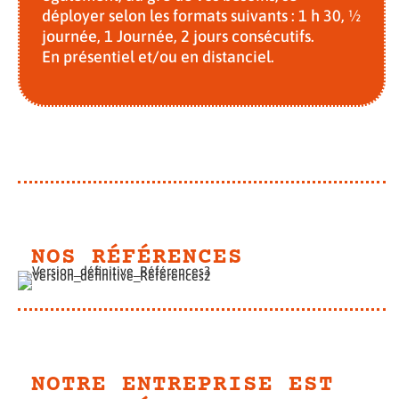
déployer selon les formats suivants : 1 h 30, ½
journée, 1 Journée, 2 jours consécutifs.
En présentiel et/ou en distanciel.
NOS RÉFÉRENCES
NOTRE ENTREPRISE EST