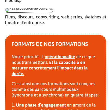
médias).
Films, discours, copywriting, web series, sketches et
théâtre d’entreprise.
FORMATS DE NOS FORMATIONS
Notre priorité : L’
opérationnalité
de ce que
nous transmettons.
Et la capacité à en
mesurer concrètement l’impact dans la
durée.
C’est ainsi que nos formations sont conçues
comme des parcours multimodaux
(synchrone et a synchrone) en quatre étapes :
1.
Une phase d’
engagement
en amont de la