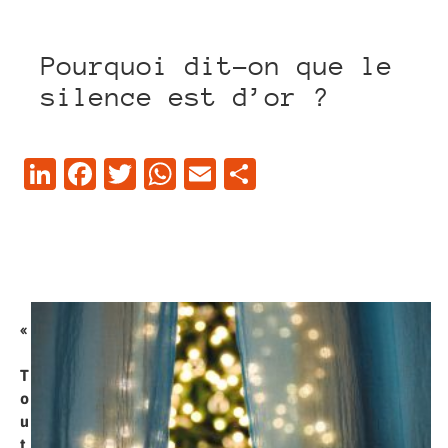
Pourquoi dit-on que le
silence est d’or ?
LinkedIn
Facebook
Twitter
WhatsApp
Email
Partager
«
T
o
u
t