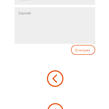
Envoyer
<